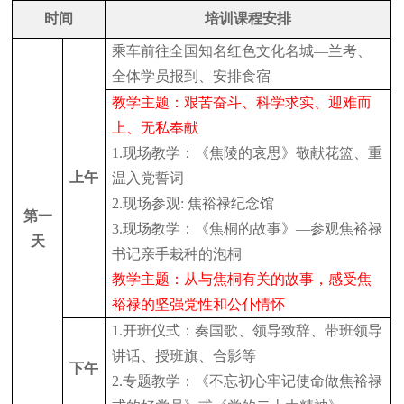
时间
培训课程安排
乘车前往全国知名红色文化名城
—兰考、
全体学员报到、安排食宿
教学主题：艰苦奋斗、科学求实、迎难而
上、无私奉献
1.现场教学：《焦陵的哀思》敬献花篮、重
上午
温入党誓词
2.现场参观: 焦裕禄纪念馆
第一
3.现场教学：《焦桐的故事》—参观焦裕禄
天
书记亲手栽种的泡桐
教学主题：从与焦桐有关的故事，感受焦
裕禄的坚强党性和公仆情怀
1.开班仪式：奏国歌、领导致辞、带班领导
讲话、授班旗、合影等
下午
2.专题教学：《不忘初心牢记使命做焦裕禄