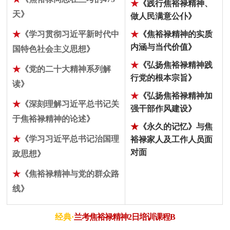
★
《践行焦裕禄精神、
天》
做人民满意公仆》
★
《学习贯彻习近平新时代中
★
《焦裕禄精神的实质
内涵与当代价值》
国特色社会主义思想》
★
《弘扬焦裕禄精神践
★
《党的二十大精神系列解
行党的根本宗旨》
读》
★
《弘扬焦裕禄精神加
★
《深刻理解习近平总书记关
强干部作风建设》
于焦裕禄精神的论述》
★
《永久的记忆》与焦
★
《学习习近平总书记治国理
裕禄家人及工作人员面
对面
政思想》
★
《焦裕禄精神与党的群众路
线》
经典·
兰考焦裕禄精神2日培训课程B