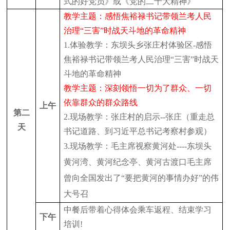
式的好党员》或《党的二十大精神》
教学主题：感悟焦裕禄书记带领兰考人民
治理
“三害”时战天斗地的革命精神
1.体验教学：东坝头乡张庄村体验区-感悟
焦裕禄书记带领兰考人民治理“三害”时战天
斗地的革命精神
教学主题：深刻领悟一切为了群众、一切
依靠群众的群众路线
上午
第二
2.现场教学：张庄村的启示--张庄（重走总
天
书记道路、到习近平总书记考察村参观）
3.现场教学：毛主席视察黄河处----东坝头
黄河湾、黄河纪念亭、黄河古渡口毛主席
曾向全国发出了“要把黄河的事情办好”的伟
大号召
中餐后带着心得体会乘车返程、结束学习
下午
培训
!